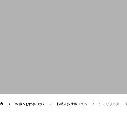
職種から探す
転職＆お仕事コラム
Q＆A
RECRUITMENT
転職の方
転職＆お仕事コラム
転職＆お仕事コラム
知らなきゃ損！「
個人情報取扱い
個人情報保護
利用規約
お問合せ